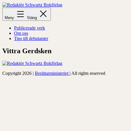
Hoppa
till
Redaktör
innehåll
Schwartz
Meny
Stäng
Bokförlag
Publicerade verk
Om oss
Tips till debutanter
Vittra Gerdsken
Copyright 2026 |
Berättarministeriet
| All rights reserved