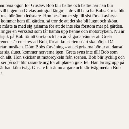
ar bara ögon för Gustav. Bob blir bättre och bättre när han blir
vill ingen ha Gretas autograf längre – de vill bara ha Bobs. Greta blir
eta blir ännu ledsnare. Hon bestämmer sig till sist för att avbryta
ommer hem till gården, så tror de att det ska bli lugnt och skönt.
måste ta med sig grisarna för att de inte ska förstöra mer på gården.
 ringer en verkstad som får hämta upp henne och motorcykeln. Nu är
rtsjuk på Bob för att Greta och han är så goda vänner att Greta
enen står en stressad Bob, för att konserten snart ska börja. Då
artar musiken. Döm Bobs förvåning – attackgrisarna börjar att dansa!
r sig slutet, kommer nerverna igen. Greta syns inte till! Bob som
och allt. Hon skickar ut motorcykeln från scenen. Bob blir lycklig och
v ser på och blir rasande arg för att planen gick fel. Han tar sig upp på
rs får han köra iväg. Gustav blir ännu argare och kör iväg medan Bob
r.