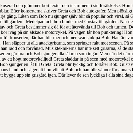
okuserad och glömmer bort texter och instrument i sin förälskelse. Hon h
blar. Efter konserterna skriver Greta och Bob autografer. Men plötsligt 
rje gång. Låten som Bob nu sjunger själv blir så populär och viral, så Gr
 till gården i Medelpad och hon bjuder med Gustav till gården. När de k
tav och Greta bestämmer sig då för att återvända till Bob och turnén. De 
kör iväg på sin älskade motorcykel. På vägen får hon punktering! Hon
utanför konserten, där han blir mer och mer svartsjuk på Bob. Han är sva
Han släpper ut alla attackgrisarna, som springer rakt mot scenen. På sc
han rädd och förvånad. Musikteknikerna har inte sett grisarna, så de st
serten går bra och Bob sjunger alla låtarna som ingår. Men när det närma
en av ett högt motorcykelljud! Greta sladdar in på scen med motorcykel 
t Bob sjunger en låt till Greta. Greta blir lycklig och förlåter Bob. Gusta
t hans hand och säger att hon vill att Bob och han blir vänner för anna
 bygga upp sin grisgård igen. Där lever de sen lyckliga i alla sina daga