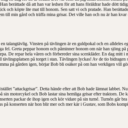
an berättade då att han var ledsen för att hans föräldrar hade dött tidig
ick och köpte lite mat till honom. Sen satt vi och pratade. Han berättade
m till min gård och träffa mina grisar. Det ville han och nu är han kvar 
m en talangtävlig. Vinsten på tävlingen är en guldpokal och en alldeles
sjunga fel. Greta peppar honom och påminner honom om när han sjöng på 
epa. De repar hela våren och förbereder sina scenkläder. En dag mitt i m
l tävlingsplatsen på torget i stan. Tävlingen lyckas! Av de tio bidrage
ma på gården igen, börjar Bob bli osäker på om han verkligen vill göra
istället ”attackgrisar”. Detta hände efter att Bob hade lämnat labbet. 
 på sin motorcykel och Bob lastar sina hemliga grisar efter traktorn. De 
nserten packar de ihop igen och kör vidare på sin turné. Turnén går bra
kus på konserten när hon blir mer och mer kär i Gustav, som Bobs kompis