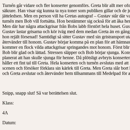
Turnén går vidare och fler konserter genomförs. Greta blir allt mer of
säkrare. Han visar sig kunna ta nya toner som publiken gillar och de ju
jätteledsen. Men en person vill ha Gretas autograf – Gustav står där va
turnén men Bob vill fortsätta. Hon bestämmer sig också för att åka hem
Men där har några attackgrisar från Bobs labb förstört hela huset. Gus
Gustav lastar grisarna och kör iväg med dem medan Greta än en gång 
hon rejält försenad! Samtidigt så sitter Gustav med sin gristransport 
återvänder till honom. Gustav börjar komma på en plan för att hämnas. 
kommer en flock vilda attackgrisar springandes mot honom. Först blir 
Bob blir glad och lättad. Stressen släpper och Bob börjar sjunga. Kon
planerat att han skulle sjunga för henne. Då plötsligt avbryts konsert
håller ett fint tal till Greta. Hela konserten och turnén avslutas med at
scenen och försöker förklara sin kärlek till Greta. Men Greta slår bor
och Greta avslutar och återvänder hem tillsammans till Medelpad för att
Snipp, snapp slut! Så var berättelsen slut.
Klass:
4A
Datum: