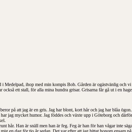
d i Medelpad, ihop med min kompis Bob. Gården är ogästvänlig och vi får
ckså ett stall, för alla mina hundra grisar. Grisarna får gå ut i en hage 
 beror på att jag är en gris. Jag har blont, kort hår och jag har blåa ög
 så har jag mycket humor. Jag föddes och växte upp i Göteborg och därfö
kel.
nt hår. Han är snäll men han är feg. Feg är han för han vågar inte säga
mig en dag för tio år sedan. Det var efter att jag hittat honom ensam på