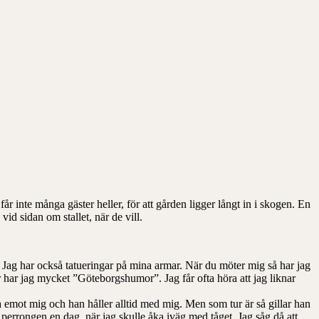
 inte många gäster heller, för att gården ligger långt in i skogen. En
vid sidan om stallet, när de vill.
on. Jag har också tatueringar på mina armar. När du möter mig så har jag
r har jag mycket ”Göteborgshumor”. Jag får ofta höra att jag liknar
 emot mig och han håller alltid med mig. Men som tur är så gillar han
 perrongen en dag, när jag skulle åka iväg med tåget. Jag såg då att