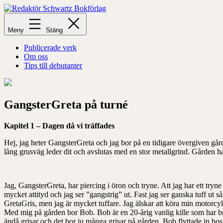
Hoppa
till
Redaktör
innehåll
Schwartz
Meny
Stäng
Bokförlag
Publicerade verk
Om oss
Tips till debutanter
GangsterGreta på turné
Kapitel 1 – Dagen då vi träffades
Hej, jag heter GangsterGreta och jag bor på en tidigare övergiven går
lång grusväg leder dit och avslutas med en stor metallgrind. Gården har o
Jag, GangsterGreta, har piercing i öron och tryne. Att jag har ett tryne
mycket attityd och jag ser ”gangstrig” ut. Fast jag ser ganska tuff ut
GretaGris, men jag är mycket tuffare. Jag älskar att köra min motorcy
Med mig på gården bor Bob. Bob är en 20-årig vanlig kille som har bru
ändå grisar och det bor ju många grisar på gården. Bob flyttade in hos 