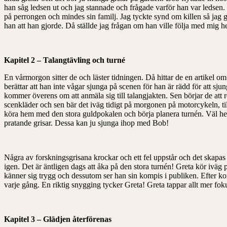
han såg ledsen ut och jag stannade och frågade varför han var ledsen. H
på perrongen och mindes sin familj. Jag tyckte synd om killen så jag g
han att han gjorde. Då ställde jag frågan om han ville följa med mig he
Kapitel 2 – Talangtävling och turné
En vårmorgon sitter de och läster tidningen. Då hittar de en artikel o
berättar att han inte vågar sjunga på scenen för han är rädd för att 
kommer överens om att anmäla sig till talangjakten. Sen börjar de att r
scenkläder och sen bär det iväg tidigt på morgonen på motorcykeln, til
köra hem med den stora guldpokalen och börja planera turnén. Väl hem
pratande grisar. Dessa kan ju sjunga ihop med Bob!
Några av forskningsgrisana krockar och ett fel uppstår och det skapas 
igen. Det är äntligen dags att åka på den stora turnén! Greta kör iväg
känner sig trygg och dessutom ser han sin kompis i publiken. Efter ko
varje gång. En riktig snygging tycker Greta! Greta tappar allt mer fo
Kapitel 3 – Glädjen återförenas