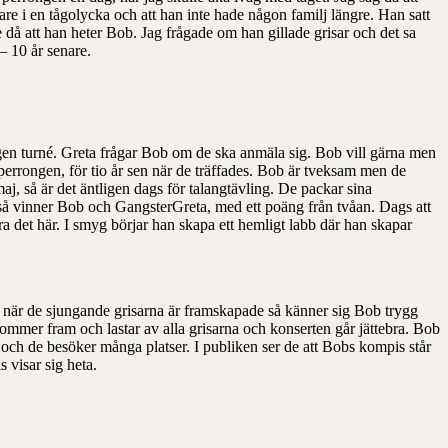
are i en tågolycka och att han inte hade någon familj längre. Han satt
 då att han heter Bob. Jag frågade om han gillade grisar och det sa
– 10 år senare.
 egen turné. Greta frågar Bob om de ska anmäla sig. Bob vill gärna men
perrongen, för tio år sen när de träffades. Bob är tveksam men de
aj, så är det äntligen dags för talangtävling. De packar sina
n så vinner Bob och GangsterGreta, med ett poäng från tvåan. Dags att
 det här. I smyg börjar han skapa ett hemligt labb där han skapar
Nu när de sjungande grisarna är framskapade så känner sig Bob trygg
kommer fram och lastar av alla grisarna och konserten går jättebra. Bob
 och de besöker många platser. I publiken ser de att Bobs kompis står
 visar sig heta.