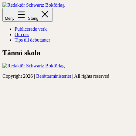
Hoppa
till
Redaktör
innehåll
Schwartz
Meny
Stäng
Bokförlag
Publicerade verk
Om oss
Tips till debutanter
Tånnö skola
Copyright 2026 |
Berättarministeriet
| All rights reserved