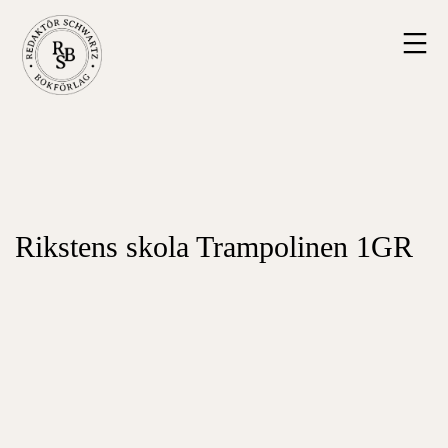
Hoppa
Redaktör
till
Schwartz
innehåll
Bokförlag
Rikstens skola Trampolinen 1GR