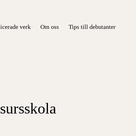
icerade verk
Om oss
Tips till debutanter
sursskola