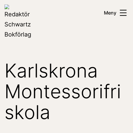
Hoppa
Redaktör
Meny
till
Schwartz
innehåll
Bokförlag
Karlskrona
Montessorifri
skola