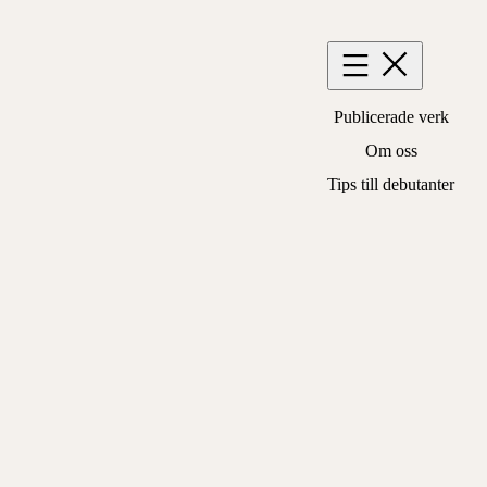
Hoppa
till
innehåll
Publicerade verk
Om oss
Tips till debutanter