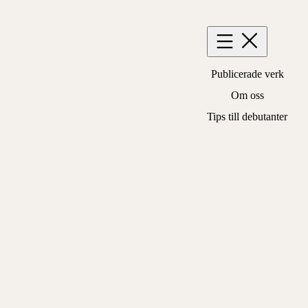
Hoppa
till
innehåll
Publicerade verk
Om oss
Tips till debutanter