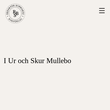
Hoppa
Redaktör
till
Schwartz
innehåll
Bokförlag
I Ur och Skur Mullebo