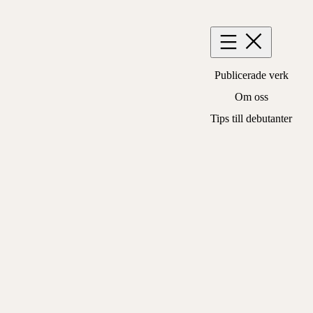
Hoppa
till
innehåll
Publicerade verk
Om oss
Tips till debutanter