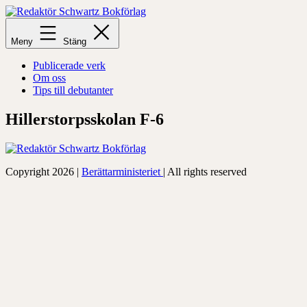
Hoppa
till
Redaktör
innehåll
Schwartz
Meny
Stäng
Bokförlag
Publicerade verk
Om oss
Tips till debutanter
Hillerstorpsskolan F-6
Copyright 2026 |
Berättarministeriet
| All rights reserved