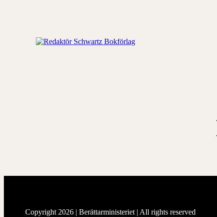
Hoppa
till
innehåll
Redaktör
Schwartz
Bokförlag
Copyright 2026 |
Berättarministeriet
| All rights reserved