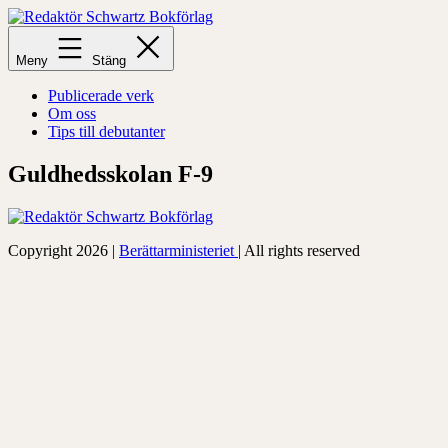
Hoppa
till
Redaktör
innehåll
Schwartz
Meny
Stäng
Bokförlag
Publicerade verk
Om oss
Tips till debutanter
Guldhedsskolan F-9
Copyright 2026 |
Berättarministeriet
| All rights reserved