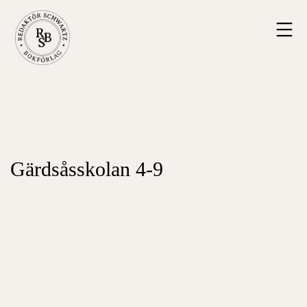
Hoppa
Redaktör
till
Schwartz
innehåll
Bokförlag
Gärdsåsskolan 4-9