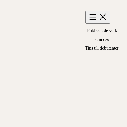
Hoppa
till
innehåll
Publicerade verk
Om oss
Tips till debutanter