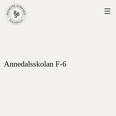
Hoppa
Redaktör
till
Schwartz
innehåll
Bokförlag
Annedalsskolan F-6