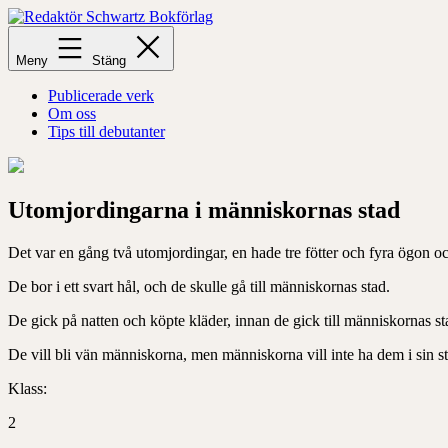
Hoppa
till
Redaktör
innehåll
Schwartz
Meny
Stäng
Bokförlag
Publicerade verk
Om oss
Tips till debutanter
Utomjordingarna i människornas stad
Det var en gång två utomjordingar, en hade tre fötter och fyra ögon o
De bor i ett svart hål, och de skulle gå till människornas stad.
De gick på natten och köpte kläder, innan de gick till människornas st
De vill bli vän människorna, men människorna vill inte ha dem i sin 
Klass:
2