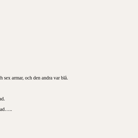
ch sex armar, och den andra var blå.
ad.
stad…..