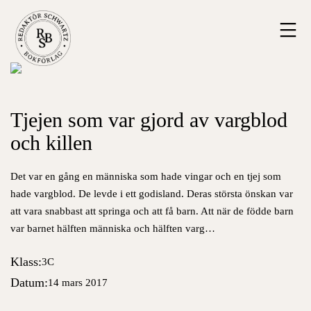
Hoppa
Redaktör
till
Schwartz
innehåll
Bokförlag
Tjejen som var gjord av vargblod
och killen
Det var en gång en människa som hade vingar och en tjej som
hade vargblod. De levde i ett godisland. Deras största önskan var
att vara snabbast att springa och att få barn. Att när de födde barn
var barnet hälften människa och hälften varg…
Klass:
3C
Datum:
14 mars 2017