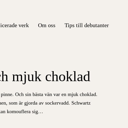
icerade verk
Om oss
Tips till debutanter
h mjuk choklad
 pinne. Och sin bästa vän var en mjuk choklad.
nen, som är gjorda av sockervadd. Schwartz
 kan komouflera sig…