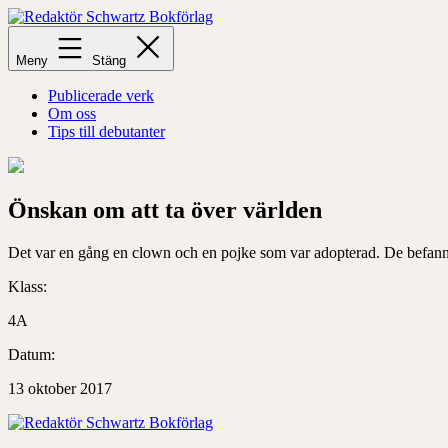
Hoppa
till
Redaktör
innehåll
Schwartz
Meny
Stäng
Bokförlag
Publicerade verk
Om oss
Tips till debutanter
Önskan om att ta över världen
Det var en gång en clown och en pojke som var adopterad. De befann s
Klass:
4A
Datum:
13 oktober 2017