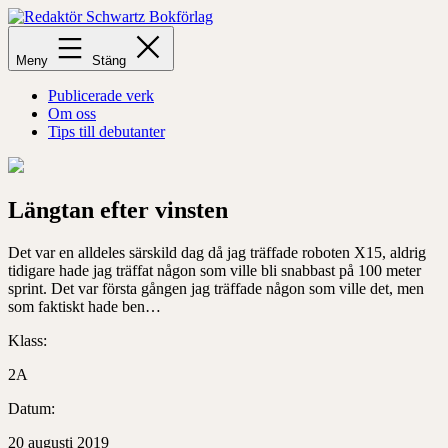
Hoppa
till
Redaktör
innehåll
Schwartz
Meny
Stäng
Bokförlag
Publicerade verk
Om oss
Tips till debutanter
Längtan efter vinsten
Det var en alldeles särskild dag då jag träffade roboten X15, aldrig
tidigare hade jag träffat någon som ville bli snabbast på 100 meter
sprint. Det var första gången jag träffade någon som ville det, men
som faktiskt hade ben…
Klass:
2A
Datum:
20 augusti 2019