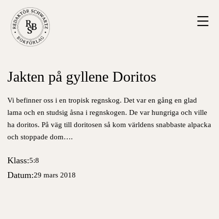
Hoppa
Redaktör
till
Schwartz
innehåll
Bokförlag
Jakten på gyllene Doritos
Vi befinner oss i en tropisk regnskog. Det var en gång en glad
lama och en studsig åsna i regnskogen. De var hungriga och ville
ha doritos. På väg till doritosen så kom världens snabbaste alpacka
och stoppade dom….
Klass:
5:8
Datum:
29 mars 2018