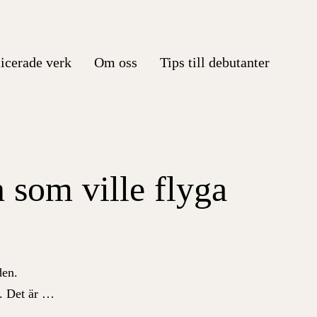
icerade verk
Om oss
Tips till debutanter
 som ville flyga
den.
. Det är …