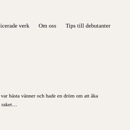
icerade verk
Om oss
Tips till debutanter
var bästa vänner och hade en dröm om att åka
n raket…