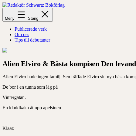
Hoppa
till
Redaktör
innehåll
Schwartz
Meny
Stäng
Bokförlag
Publicerade verk
Om oss
Tips till debutanter
Alien Elviro & Bästa kompisen Den levand
Alien Elviro hade ingen familj. Sen träffade Elviro sin nya bästa kom
De bor i en tunna som låg på
Vintergatan.
En kladdkaka åt upp apelsinen…
Klass: