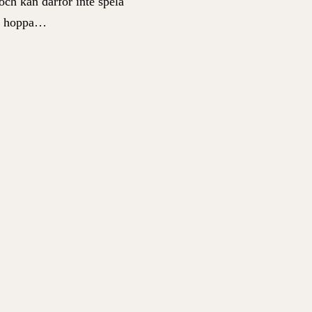
och kan därför inte spela
att hoppa…