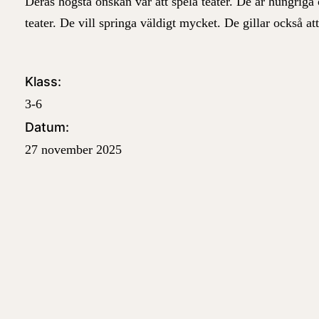
Deras högsta önskan var att spela teater. De är hungriga 
teater. De vill springa väldigt mycket. De gillar också 
Klass:
3-6
Datum:
27 november 2025