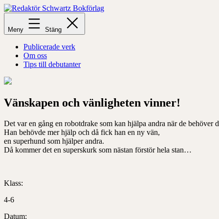
Hoppa
till
Redaktör
innehåll
Schwartz
Meny
Stäng
Bokförlag
Publicerade verk
Om oss
Tips till debutanter
Vänskapen och vänligheten vinner!
Det var en gång en robotdrake som kan hjälpa andra när de behöver d
Han behövde mer hjälp och då fick han en ny vän,
en superhund som hjälper andra.
Då kommer det en superskurk som nästan förstör hela stan…
Klass:
4-6
Datum: