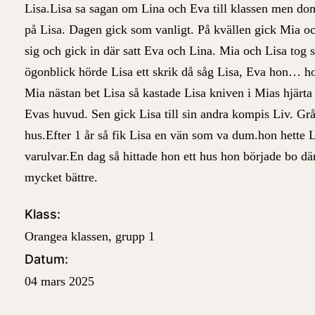
Lisa.Lisa sa sagan om Lina och Eva till klassen men dom
på Lisa. Dagen gick som vanligt. På kvällen gick Mia o
sig och gick in där satt Eva och Lina. Mia och Lisa to
ögonblick hörde Lisa ett skrik då såg Lisa, Eva hon… ho
Mia nästan bet Lisa så kastade Lisa kniven i Mias hjärta
Evas huvud. Sen gick Lisa till sin andra kompis Liv. Grå
hus.Efter 1 år så fik Lisa en vän som va dum.hon hette Li
varulvar.En dag så hittade hon ett hus hon började bo där 
mycket bättre.
Klass:
Orangea klassen, grupp 1
Datum:
04 mars 2025