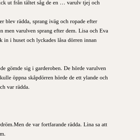
ick ut från tältet såg de en … varulv tjej och
r blev rädda, sprang iväg och ropade efter
gen men varulven sprang efter dem. Lisa och Eva
 in i huset och lyckades låsa dörren innan
å de gömde sig i garderoben. De hörde varulven
kulle öppna skåpdörren hörde de ett ylande och
ch var rädda.
dröm.Men de var fortfarande rädda. Lina sa att
öm.