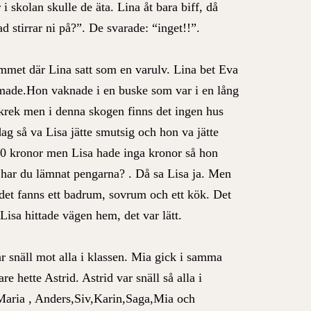
r i skolan skulle de äta. Lina åt bara biff, då
d stirrar ni på?”. De svarade: “inget!!”.
ummet där Lina satt som en varulv. Lina bet Eva
made.Hon vaknade i en buske som var i en lång
skrek men i denna skogen finns det ingen hus
ag så va Lisa jätte smutsig och hon va jätte
e 90 kronor men Lisa hade inga kronor så hon
: har du lämnat pengarna? . Då sa Lisa ja. Men
n, det fanns ett badrum, sovrum och ett kök. Det
Lisa hittade vägen hem, det var lätt.
r snäll mot alla i klassen. Mia gick i samma
e hette Astrid. Astrid var snäll så alla i
,Maria , Anders,Siv,Karin,Saga,Mia och