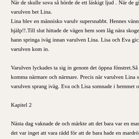
När de skulle sova så hörde de ett läskigt ljud . När de g
varulven bet Lina.
Lina blev en människo varulv supersnabbt. Hennes vänne
hjälp!!.Till slut hittade de vägen hem som låg nära sko
hann springa iväg innan varulven Lina. Lisa och Eva gick
varulven kom in.
Varulven lyckades ta sig in genom det öppna fönstret.S
komma närmare och närmare. Precis när varulven Lina s
varulven sprang iväg. Eva och Lisa somnade i hemmet o
Kapitel 2
Nästa dag vaknade de och märkte att det bara var en mar
det var inget att vara rädd för att de bara hade en mardr