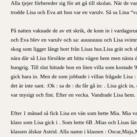
Alla tjejer förbereder sig för att gå till skolan. När de va
trodde Lisa och Eva att hon var en varulv. Så sa Lina “va
På natten vaknade de av ett skrik, de kom in i vardagsr
och Eva blev en varulv och sa: auuuuuuu och Lisa svim
skog som ligger långt bort från Lisas hus.Lisa grät och 
nära där så Lisa försökte att hitta vägen hem men nästa d
hungrig. Till slut hittade hon en liten villa som kostad
gick bara in. Men de som jobbade i villan frågade Lisa 
det är inte sant. :Ok : sa de : du får gå in: . Lisa gick i
var mysigt och fint. Efter en vecka. Vandrade Lisa hem. 
Efter 1 månad så fick Lisa en vän som hette Mia. Mia va
klass som Lisa gick i . Som hette 6B .Mias och Lisas lärar
klassen älskar Astrid. Alla namn i klassen : Oscar,Maja