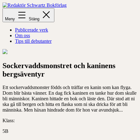
Hoppa
till
Redaktör
innehåll
Schwartz
Meny
Stäng
Bokförlag
Publicerade verk
Om oss
Tips till debutanter
Sockervaddsmonstret och kaninens
bergsäventyr
Ett sockervaddsmonster födds och träffar en kanin som kan flyga.
Dom blir bästa vänner.
En dag fick kaninen en tanke hur dom skulle
bli människor.
Kaninen hittade en bok och läste den. Där stod att ni
ska gå till bergen och hitta en flaska som ni ska dricka för att bli
människa. Men häxan hindrade dom för ho
n
var avundsjuk.
..
Klass:
5B