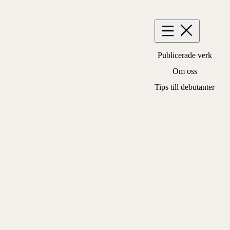
Hoppa
till
innehåll
Publicerade verk
Om oss
Tips till debutanter