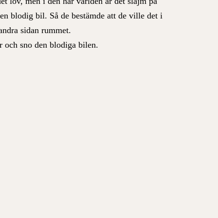
det löv, men i den här världen är det slajm på
n blodig bil. Så de bestämde att de ville det i
 andra sidan rummet.
r och sno den blodiga bilen.