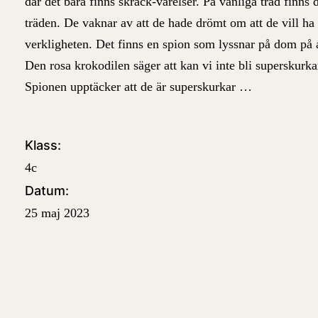
där det bara finns skräck-varelser. På vanliga träd finns 
träden. De vaknar av att de hade drömt om att de vill ha e
verkligheten. Det finns en spion som lyssnar på dom på
Den rosa krokodilen säger att kan vi inte bli superskurka
Spionen upptäcker att de är superskurkar …
Klass:
4c
Datum:
25 maj 2023