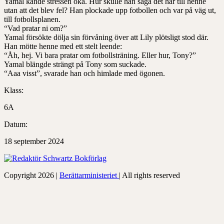
Yamal kände stressen öka. Hur skulle han säga det här till henne
utan att det blev fel? Han plockade upp fotbollen och var på väg ut,
till fotbollsplanen.
“Vad pratar ni om?”
Yamal försökte dölja sin förvåning över att Lily plötsligt stod där.
Han mötte henne med ett stelt leende:
“Åh, hej. Vi bara pratar om fotbollsträning. Eller hur, Tony?”
Yamal blängde strängt på Tony som suckade.
“Aaa visst”, svarade han och himlade med ögonen.
Klass:
6A
Datum:
18 september 2024
Copyright 2026 |
Berättarministeriet
| All rights reserved