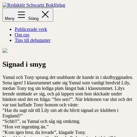
Hoppa
till
Redaktör
innehåll
Schwartz
Meny
Stäng
Bokförlag
Publicerade verk
Om oss
Tips till debutanter
Signad i smyg
Yamal och Tony sprang det snabbaste de kunde in i skolbyggnaden.
Sena igen! I klassrummet satte sig Yamal som vanligt bredvid Lily,
medan Tony tog sin lediga plats längst bak i klassrummet. Lilys
leende smittade av sig, och på lappen som hon skickade under
bänken stod det en fråga: “Ses sen?”. När lektionen var slut och det
var rast haffade Tony honom och väste:
“Har du sagt nåt till Lily om att du blivit signad av klubben i
England?”
“Schh!!”, sa Yamal och såg sig omkring.
“Hon vet ingenting än.”
“Kom igen bror, du lovade”, klagade Tony.