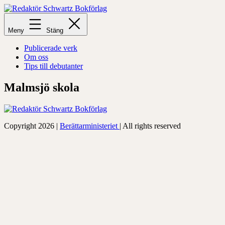
Hoppa
till
Redaktör
innehåll
Schwartz
Meny
Stäng
Bokförlag
Publicerade verk
Om oss
Tips till debutanter
Malmsjö skola
Copyright 2026 |
Berättarministeriet
| All rights reserved