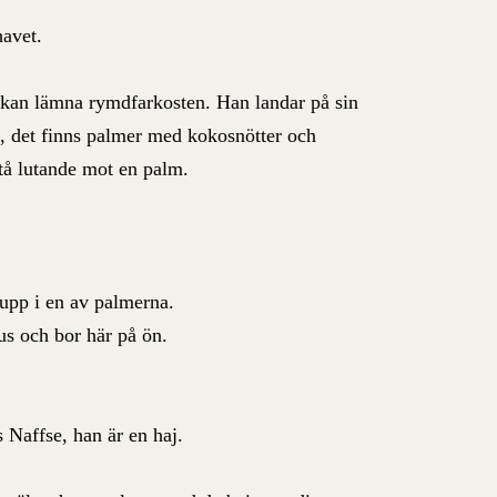
havet.
n kan lämna rymdfarkosten. Han landar på sin
g, det finns palmer med kokosnötter och
stå lutande mot en palm.
upp i en av palmerna.
us och bor här på ön.
 Naffse, han är en haj.