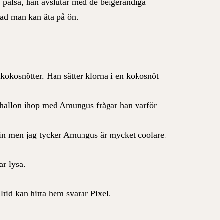
vita pälsa, han avslutar med de beigerandiga
vad man kan äta på ön.
h kokosnötter. Han sätter klorna i en kokosnöt
h hallon ihop med Amungus frågar han varför
evin men jag tycker Amungus är mycket coolare.
ar lysa.
ltid kan hitta hem svarar Pixel.