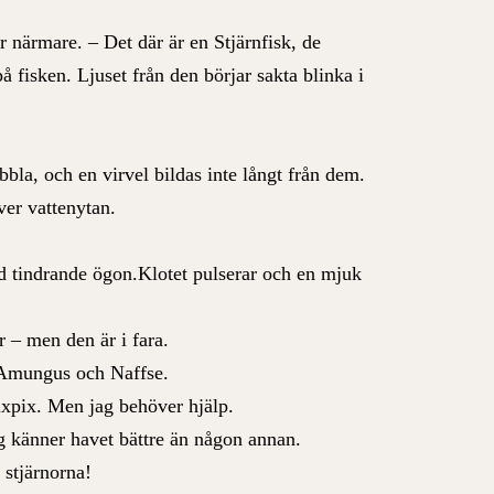
r närmare. – Det där är en Stjärnfisk, de
å fisken. Ljuset från den börjar sakta blinka i
bbla, och en virvel bildas inte långt från dem.
över vattenytan.
ed tindrande ögon.Klotet pulserar och en mjuk
r – men den är i fara.
t Amungus och Naffse.
 Pixpix. Men jag behöver hjälp.
ag känner havet bättre än någon annan.
 stjärnorna!