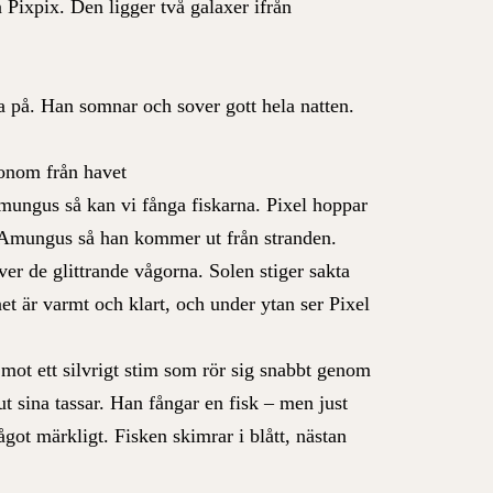
Pixpix. Den ligger två galaxer ifrån
ova på. Han somnar och sover gott hela natten.
honom från havet
Amungus så kan vi fånga fiskarna. Pixel hoppar
å Amungus så han kommer ut från stranden.
er de glittrande vågorna. Solen stiger sakta
et är varmt och klart, och under ytan ser Pixel
 mot ett silvrigt stim som rör sig snabbt genom
ut sina tassar. Han fångar en fisk – men just
ot märkligt. Fisken skimrar i blått, nästan