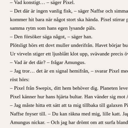
– Vad konstigt… – säger Pixel.
– Det där är ingen vanlig fisk, – säger Naffse och simma
kommer hit bara när något stort ska hända. Pixel stirrar p
samma rytm som hans egen lysande päls.
– Den försöker säga något, – säger han.
Plötsligt hörs ett dovt muller underifrån. Havet börjar bu
Ur virveln stiger ett ljusblått klot upp, svävande precis 
– Vad är det där? – frågar Amungus.
– Jag tror… det är en signal hemifrån, – svarar Pixel m
röst hörs:
– Pixel från Swepix, ditt hem behöver dig. Planeten leve
Pixel känner hur hans hjärta bultar. Han vänder sig mo
– Jag måste hitta ett sätt att ta mig tillbaka till galaxen
Naffse fnyser till. – Du kan räkna med mig, lille katt. J
Amungus nickar. – Och jag har drömt om att surfa bland