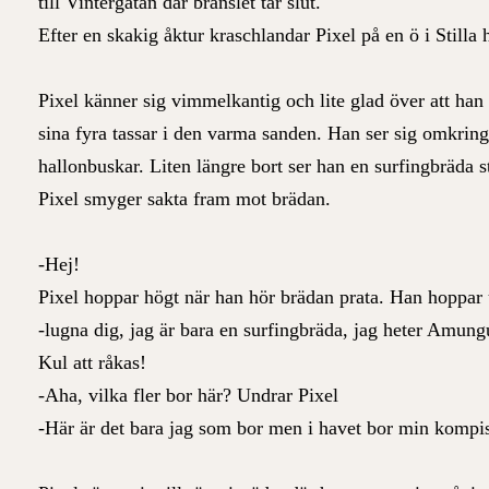
till Vintergatan där bränslet tar slut.
Efter en skakig åktur kraschlandar Pixel på en ö i Stilla 
Pixel känner sig vimmelkantig och lite glad över att ha
sina fyra tassar i den varma sanden. Han ser sig omkrin
hallonbuskar. Liten längre bort ser han en surfingbräda 
Pixel smyger sakta fram mot brädan.
-Hej!
Pixel hoppar högt när han hör brädan prata. Han hoppar 
-lugna dig, jag är bara en surfingbräda, jag heter Amung
Kul att råkas!
-Aha, vilka fler bor här? Undrar Pixel
-Här är det bara jag som bor men i havet bor min kompis