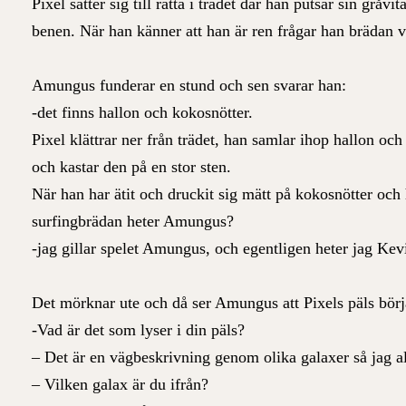
Pixel sätter sig till rätta i trädet där han putsar sin grå
benen. När han känner att han är ren frågar han brädan 
Amungus funderar en stund och sen svarar han:
-det finns hallon och kokosnötter.
Pixel klättrar ner från trädet, han samlar ihop hallon oc
och kastar den på en stor sten.
När han har ätit och druckit sig mätt på kokosnötter oc
surfingbrädan heter Amungus?
-jag gillar spelet Amungus, och egentligen heter jag K
Det mörknar ute och då ser Amungus att Pixels päls börj
-Vad är det som lyser i din päls?
– Det är en vägbeskrivning genom olika galaxer så jag al
– Vilken galax är du ifrån?