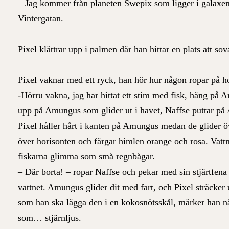
– Jag kommer från planeten Swepix som ligger i galaxen 
Vintergatan.
Pixel klättrar upp i palmen där han hittar en plats att s
Pixel vaknar med ett ryck, han hör hur någon ropar på 
-Hörru vakna, jag har hittat ett stim med fisk, häng på 
upp på Amungus som glider ut i havet, Naffse puttar p
Pixel håller hårt i kanten på Amungus medan de glider öv
över horisonten och färgar himlen orange och rosa. Vattn
fiskarna glimma som små regnbågar.
– Där borta! – ropar Naffse och pekar med sin stjärtfena
vattnet. Amungus glider dit med fart, och Pixel sträcker 
som han ska lägga den i en kokosnötsskål, märker han någ
som… stjärnljus.