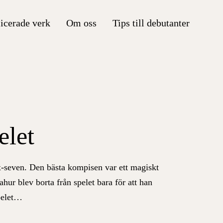
icerade verk
Om oss
Tips till debutanter
elet
x-seven. Den bästa kompisen var ett magiskt
ur blev borta från spelet bara för att han
spelet…