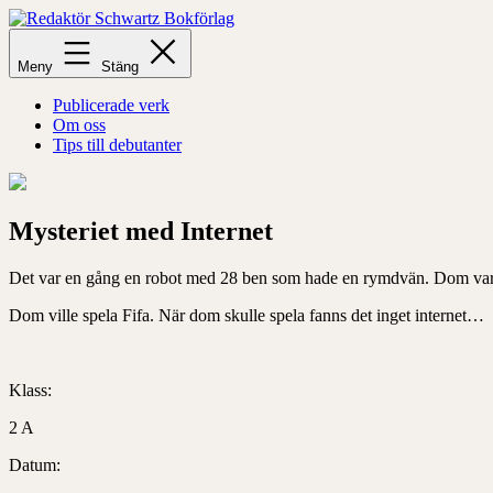
Hoppa
till
Redaktör
innehåll
Schwartz
Meny
Stäng
Bokförlag
Publicerade verk
Om oss
Tips till debutanter
Mysteriet med Internet
Det var en gång en robot med 28 ben som hade en rymdvän. Dom var
Dom ville spela Fifa. När dom skulle spela fanns det inget internet…
Klass:
2 A
Datum: