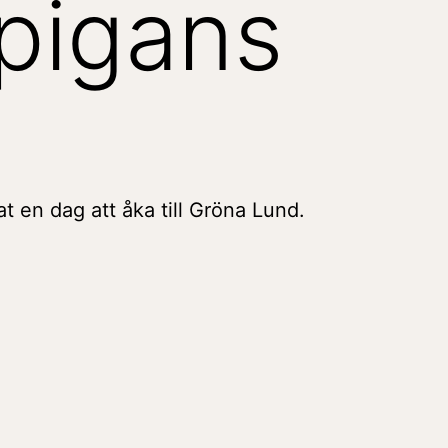
pigans
at en dag att
åka
till Gröna Lund.