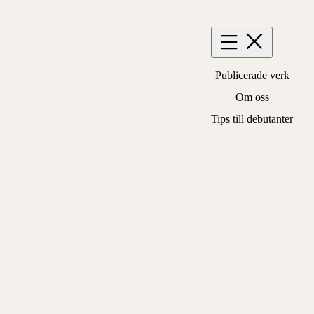
Hoppa
till
innehåll
Publicerade verk
Om oss
Tips till debutanter