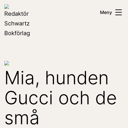
Hoppa
Redaktör
Meny
till
Schwartz
innehåll
Bokförlag
Mia, hunden
Gucci och de
små