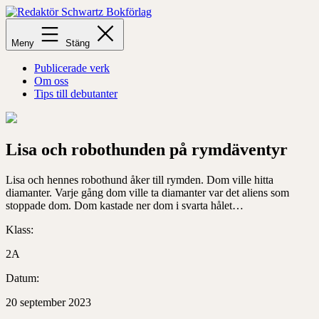
Hoppa
till
Redaktör
innehåll
Schwartz
Meny
Stäng
Bokförlag
Publicerade verk
Om oss
Tips till debutanter
Lisa och robothunden på rymdäventyr
Lisa och hennes robothund åker till rymden. Dom ville hitta
diamanter. Varje gång dom ville t
a diamanter var det
aliens
som
stoppade dom.
Dom kastade ner dom i svarta hålet…
Klass:
2A
Datum:
20 september 2023