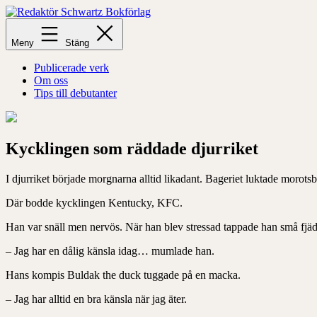
Hoppa
till
Redaktör
innehåll
Schwartz
Meny
Stäng
Bokförlag
Publicerade verk
Om oss
Tips till debutanter
Kycklingen som räddade djurriket
I djurriket började morgnarna alltid likadant. Bageriet luktade morot
Där bodde kycklingen Kentucky, KFC.
Han var snäll men nervös. När han blev stressad tappade han små fjäd
– Jag har en dålig känsla idag… mumlade han.
Hans kompis Buldak the duck tuggade på en macka.
– Jag har alltid en bra känsla när jag äter.