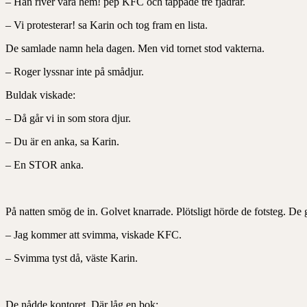
– Han river våra hem! pep KFC och tappade tre fjädrar.
– Vi protesterar! sa Karin och tog fram en lista.
De samlade namn hela dagen. Men vid tornet stod vakterna.
– Roger lyssnar inte på smådjur.
Buldak viskade:
– Då går vi in som stora djur.
– Du är en anka, sa Karin.
– En STOR anka.
På natten smög de in. Golvet knarrade. Plötsligt hörde de fotsteg. De
– Jag kommer att svimma, viskade KFC.
– Svimma tyst då, väste Karin.
De nådde kontoret. Där låg en bok: