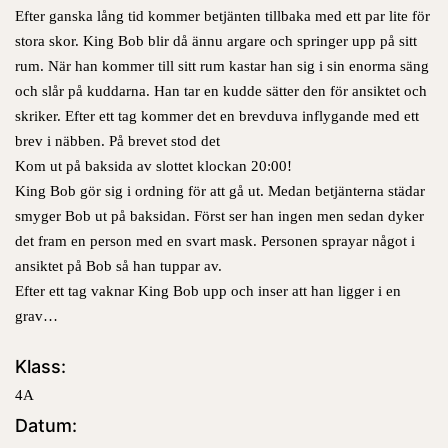
Efter ganska lång tid kommer betjänten tillbaka med ett par lite för
stora skor. King Bob blir då ännu argare och springer upp på sitt
rum. När han kommer till sitt rum kastar han sig i sin enorma säng
och slår på kuddarna. Han tar en kudde sätter den för ansiktet och
skriker. Efter ett tag kommer det en brevduva inflygande med ett
brev i näbben. På brevet stod det
Kom ut på baksida av slottet klockan 20:00!
King Bob gör sig i ordning för att gå ut. Medan betjänterna städar
smyger Bob ut på baksidan. Först ser han ingen men sedan dyker
det fram en person med en svart mask. Personen sprayar något i
ansiktet på Bob så han tuppar av.
Efter ett tag vaknar King Bob upp och inser att han ligger i en
grav…
Klass:
4A
Datum: