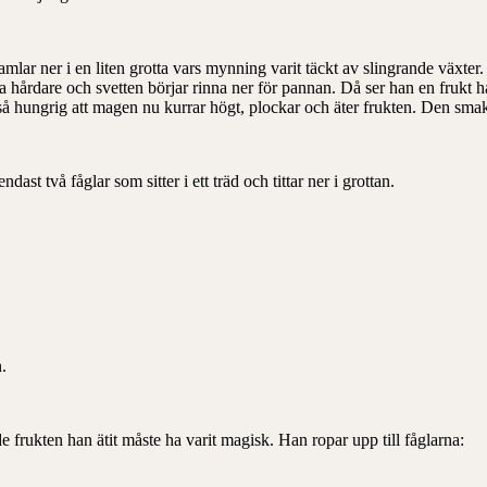
amlar ner i en liten grotta vars mynning varit täckt av slingrande växter. 
lta hårdare och svetten börjar rinna ner för pannan. Då ser han en frukt 
så hungrig att magen nu kurrar högt, plockar och äter frukten. Den smak
ast två fåglar som sitter i ett träd och tittar ner i grottan.
.
e frukten han ätit måste ha varit magisk. Han ropar upp till fåglarna: