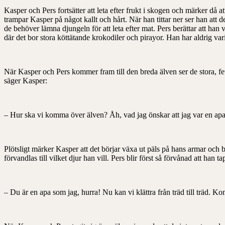
Kasper och Pers fortsätter att leta efter frukt i skogen och märker då at
trampar Kasper på något kallt och hårt. När han tittar ner ser han att de
de behöver lämna djungeln för att leta efter mat. Pers berättar att han
där det bor stora köttätande krokodiler och pirayor. Han har aldrig var
När Kasper och Pers kommer fram till den breda älven ser de stora, f
säger Kasper:
– Hur ska vi komma över älven? Åh, vad jag önskar att jag var en apa
Plötsligt märker Kasper att det börjar växa ut päls på hans armar och
förvandlas till vilket djur han vill. Pers blir först så förvånad att han
– Du är en apa som jag, hurra! Nu kan vi klättra från träd till träd. Ko