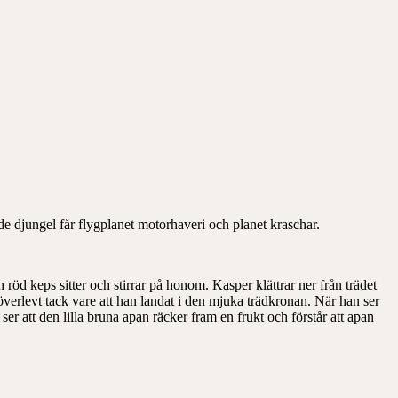
de djungel får flygplanet motorhaveri och planet kraschar.
 röd keps sitter och stirrar på honom. Kasper klättrar ner från trädet
överlevt tack vare att han landat i den mjuka trädkronan. När han ser
r att den lilla bruna apan räcker fram en frukt och förstår att apan