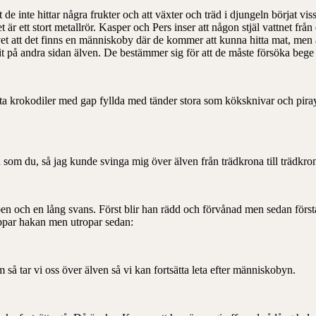
t de inte hittar några frukter och att växter och träd i djungeln börjat vis
t är ett stort metallrör. Kasper och Pers inser att någon stjäl vattnet fr
 vet att det finns en människoby där de kommer att kunna hitta mat, men at
it på andra sidan älven. De bestämmer sig för att de måste försöka bege 
eta krokodiler med gap fyllda med tänder stora som köksknivar och pira
 som du, så jag kunde svinga mig över älven från trädkrona till trädk
 ben och en lång svans. Först blir han rädd och förvånad men sedan för
 tappar hakan men utropar sedan:
m så tar vi oss över älven så vi kan fortsätta leta efter människobyn.