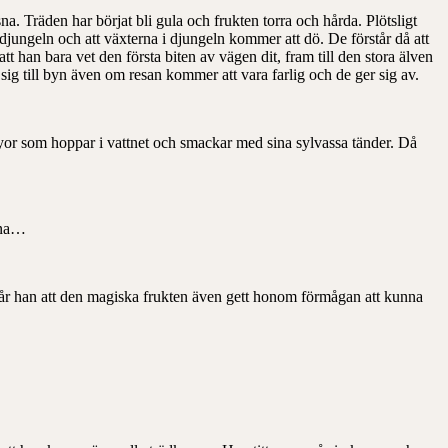
sna. Träden har börjat bli gula och frukten torra och hårda. Plötsligt
ån djungeln och att växterna i djungeln kommer att dö. De förstår då att
t han bara vet den första biten av vägen dit, fram till den stora älven
sig till byn även om resan kommer att vara farlig och de ger sig av.
yor som hoppar i vattnet och smackar med sina sylvassa tänder. Då
rona…
står han att den magiska frukten även gett honom förmågan att kunna