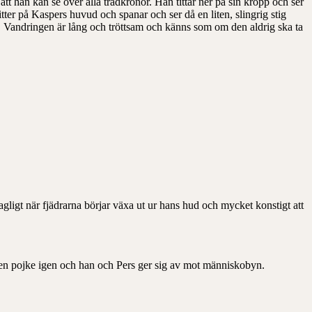
att han kan se över alla trädkronor. Han tittar ner på sin kropp och ser
tter på Kaspers huvud och spanar och ser då en liten, slingrig stig
en. Vandringen är lång och tröttsam och känns som om den aldrig ska ta
hagligt när fjädrarna börjar växa ut ur hans hud och mycket konstigt att
r en pojke igen och han och Pers ger sig av mot människobyn.