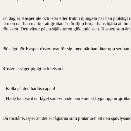
En dag är Kasper ute och letar efter frukt i djungeln när han plötsligt r
ut men när han märker att grottan är för djup börjar hans hjärta att bu
rött sken. Den växer på en stjälk ur en glödande sten. Kasper, som är 
Plötsligt hör Kasper röster ovanför sig, men när han tittar upp ser han end
Rösterna säger pipigt och retsamt:
– Kolla på den hårlösa apan!
– Hade han varit en fågel som vi hade han kunnat flyga upp ur grottan
Då förstår Kasper att det är fåglarna som pratar och att den självlysand