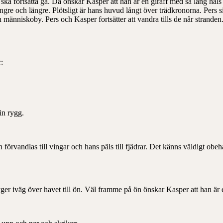
 ska fortsätta gå. Då önskar Kasper att han är en giraff med så lång hals 
gre och längre. Plötsligt är hans huvud långt över trädkronorna. Pers si
n människoby. Pers och Kasper fortsätter att vandra tills de når strand
:
in rygg.
 förvandlas till vingar och hans päls till fjädrar. Det känns väldigt obe
ger iväg över havet till ön. Väl framme på ön önskar Kasper att han ä