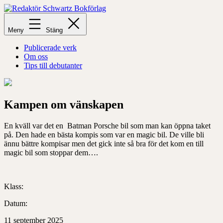
Hoppa
till
Redaktör
innehåll
Schwartz
Meny
Stäng
Bokförlag
Publicerade verk
Om oss
Tips till debutanter
Kampen om vänskapen
En kväll var det en Batman Porsche bil som man kan öppna taket
på. Den hade en bästa kompis som var en magic bil. De ville bli
ännu bättre kompisar men det gick inte så bra för det kom en till
magic bil som stoppar dem….
Klass:
Datum:
11 september 2025