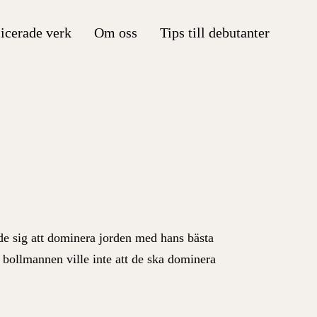
icerade verk
Om oss
Tips till debutanter
 sig att dominera jorden med hans bästa
a bollmannen vill
e
inte att de ska dominera