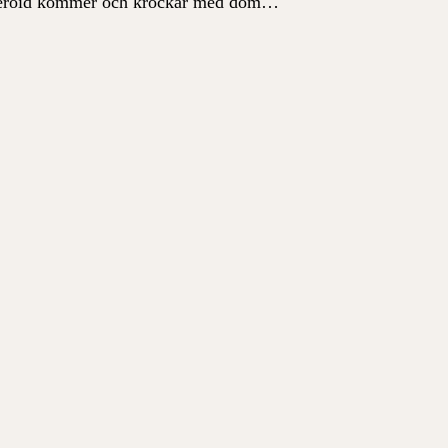
steroid kommer och krockar med dom…