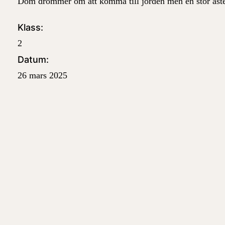
Dom drömmer om att komma till jorden men en stor a
Klass:
2
Datum:
26 mars 2025