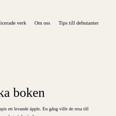
icerade verk
Om oss
Tips till debutanter
ka boken
s ett levande äpple. En gång ville de resa till