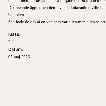
månen men när de landade så började det blixtra och der
Det levande äpplet och den levande kokosnöten ville ha
ha boken.
Sen hade de också en vän som var alien men alien sa at
Klass:
2:2
Datum:
05 maj 2026