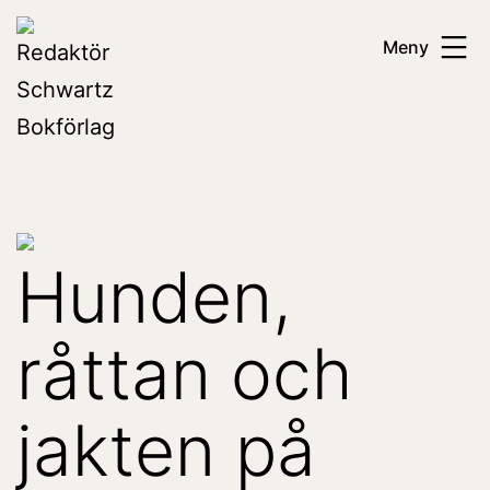
Hoppa
Redaktör
Meny
till
Schwartz
innehåll
Bokförlag
Hunden,
råttan och
jakten på