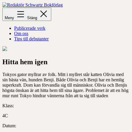
Hoppa
till
Redaktör
innehåll
Schwartz
Meny
Stäng
Bokförlag
Publicerade verk
Om oss
Tips till debutanter
Hitta hem igen
Tokyos gator myllrar av folk. Mitt i myllret står katten Olivia med
sin bästa vän, hunden Benji. Både Olivia och Benji har en hemlig
superkraft. Dom kan förvandla sig till människor. Olivia och Benjis
högsta önskan är att hitta hem till sina ägare. Problemet är att en hög
mur runt Tokyo hindrar vännerna från att ta sig till staden
Klass:
4C
Datum: