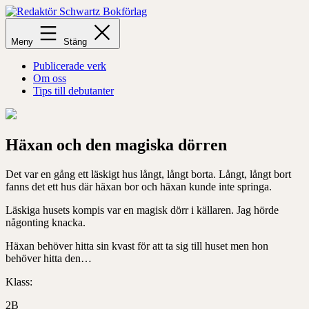
Hoppa
till
Redaktör
innehåll
Schwartz
Meny
Stäng
Bokförlag
Publicerade verk
Om oss
Tips till debutanter
Häxan och den magiska dörren
Det var en gång ett läskigt hus långt, långt borta. Långt, långt bort
fanns det ett hus där häxan bor och häxan kunde inte springa.
Läskiga husets kompis var en magisk dörr i källaren. Jag hörde
någonting knacka.
Häxan behöver hitta sin kvast för att ta sig till huset men hon
behöver hitta den…
Klass:
2B